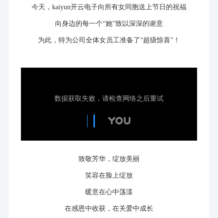
今天，kaiyun开云电子向所有女同胞送上节日的祝福
向身边的每一个“她”致以深深的谢意
为此，特为公司全体女员工准备了“超级惊喜”！
致敬芳华，绽放美丽
笑容在脸上绽放
暖意在心中荡漾
在感恩中收获，在关爱中成长