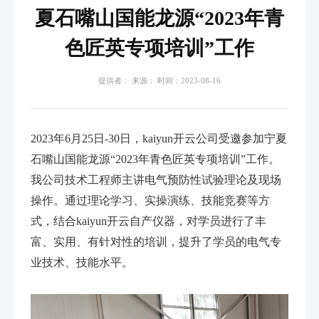
夏石嘴山国能龙源“2023年青
色匠英专项培训”工作
提供者： 来源： 时间：2023-08-16
2023年6月25日-30日，kaiyun开云公司受邀参加宁夏
石嘴山国能龙源“2023年青色匠英专项培训”工作。
我公司技术工程师主讲电气预防性试验理论及现场
操作。通过理论学习、实操演练、技能竞赛等方
式，结合kaiyun开云自产仪器，对学员进行了丰
富、实用、有针对性的培训，提升了学员的电气专
业技术、技能水平。